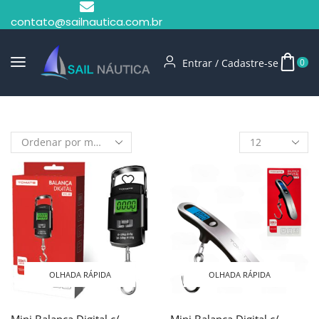
contato@sailnautica.com.br
Entrar / Cadastre-se
0
Início
Shop
Balança
OLHADA RÁPIDA
OLHADA RÁPIDA
Mini Balança Digital c/
Mini Balança Digital c/