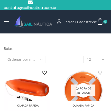
contato@sailnautica.com.br
Entrar / Cadastre-se
0
Início
Shop
Boias
Boias
FORA DE
ESTOQUE
OLHADA RÁPIDA
OLHADA RÁPIDA