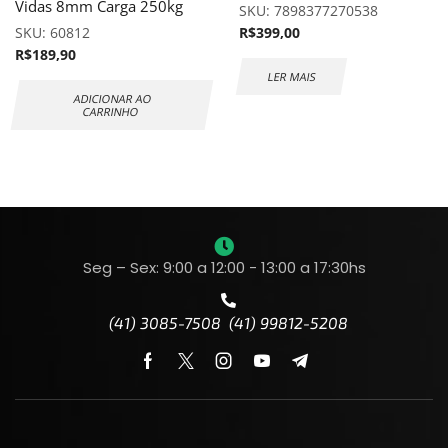
Vidas 8mm Carga 250kg
SKU:
7898377270538
SKU:
60812
R$
399,00
R$
189,90
LER MAIS
ADICIONAR AO
CARRINHO
Seg – Sex: 9:00 a 12:00 - 13:00 a 17:30hs
(41) 3085-7508 (41) 99812-5208