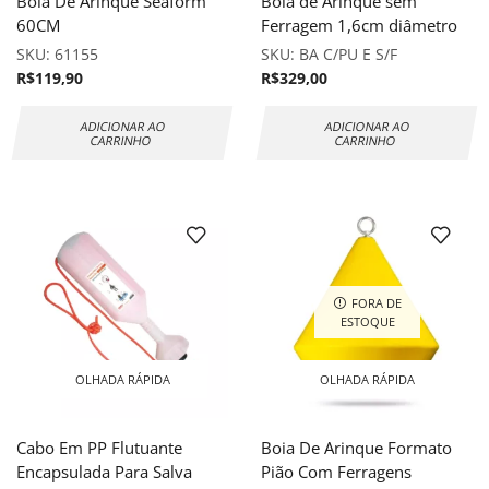
Boia De Arinque Seaform
Boia de Arinque sem
60CM
Ferragem 1,6cm diâmetro
SKU:
61155
SKU:
BA C/PU E S/F
R$
119,90
R$
329,00
ADICIONAR AO
ADICIONAR AO
CARRINHO
CARRINHO
FORA DE
ESTOQUE
OLHADA RÁPIDA
OLHADA RÁPIDA
Cabo Em PP Flutuante
Boia De Arinque Formato
Encapsulada Para Salva
Pião Com Ferragens