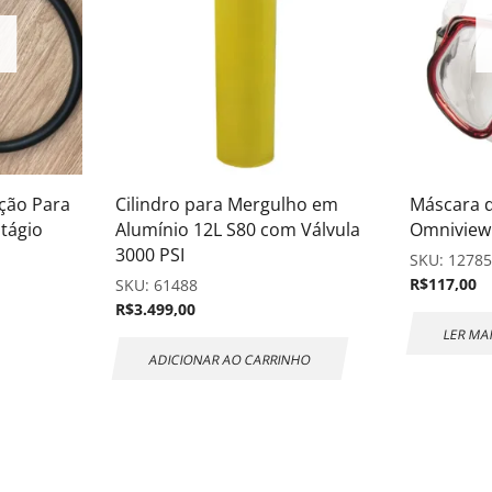
ção Para
Cilindro para Mergulho em
Máscara 
tágio
Alumínio 12L S80 com Válvula
Omniview
3000 PSI
SKU:
1278
R$
117,00
SKU:
61488
R$
3.499,00
LER MA
ADICIONAR AO CARRINHO