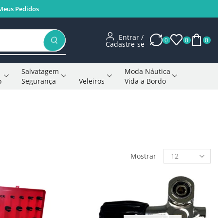
Meus Pedidos
Entrar /
0
0
0
Cadastre-se
Salvatagem
Moda Náutica
o
Segurança
Veleiros
Vida a Bordo
Voltar à página anterior
Mostrar