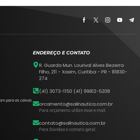
ENDEREÇO E CONTATO
R. Guarda Mun. Lourival Alves Bezerra
Filho, 211 - Xaxim, Curitiba - PR - 81830-
274
(41) 3073-1150 (41) 99812-5208
am para as caixas
orcamento@sailnautica.com.br
Para orçamento utilize esse e-mail.
contato@sailnautica.com.br
Para Dúvidas e contato geral.