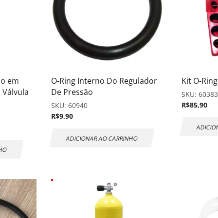
ho em
O-Ring Interno Do Regulador
Kit O-Rin
 Válvula
De Pressão
SKU:
6038
R$
85,90
SKU:
60940
R$
9,90
ADICIO
ADICIONAR AO CARRINHO
NHO