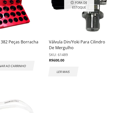
FORA DE
ESTOQUE
g 382 Peças Borracha
Válvula Din/Yoki Para Cilindro
De Mergulho
3
SKU:
61489
R$
600,00
NAR AO CARRINHO
LER MAIS