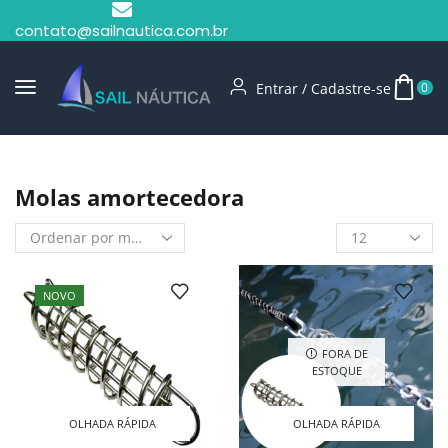
contato@sailnautica.com.br
Entrar / Cadastre-se
0
Início
Shop
Molas Amortecedora
Molas amortecedora
NOVO
FORA DE
ESTOQUE
OLHADA RÁPIDA
OLHADA RÁPIDA