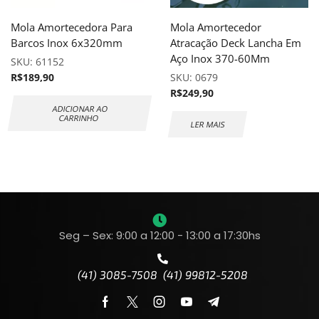
Mola Amortecedora Para
Mola Amortecedor
Barcos Inox 6x320mm
Atracação Deck Lancha Em
Aço Inox 370-60Mm
SKU:
61152
R$
189,90
SKU:
0679
R$
249,90
ADICIONAR AO
CARRINHO
LER MAIS
Seg – Sex: 9:00 a 12:00 - 13:00 a 17:30hs
(41) 3085-7508 (41) 99812-5208