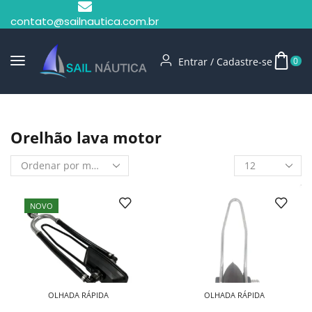
contato@sailnautica.com.br
Entrar / Cadastre-se
0
Início
Shop
Orelhão Lava Motor
Orelhão lava motor
NOVO
OLHADA RÁPIDA
OLHADA RÁPIDA