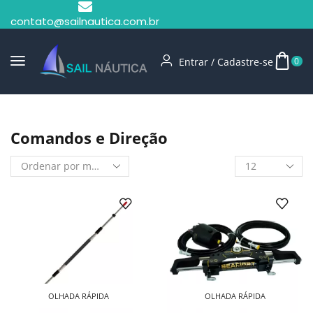
contato@sailnautica.com.br
Entrar / Cadastre-se
0
Início
Shop
Comandos E Direção
Comandos e Direção
OLHADA RÁPIDA
OLHADA RÁPIDA