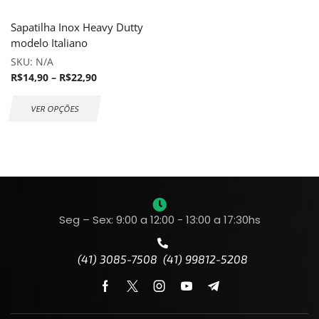
Sapatilha Inox Heavy Dutty
modelo Italiano
SKU:
N/A
R$
14,90
–
R$
22,90
VER OPÇÕES
Seg – Sex: 9:00 a 12:00 - 13:00 a 17:30hs
(41) 3085-7508 (41) 99812-5208