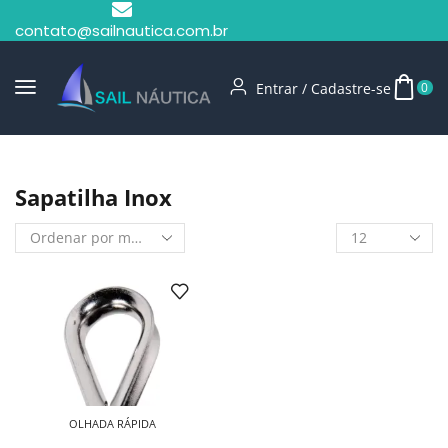
contato@sailnautica.com.br
Entrar / Cadastre-se
0
Início
Shop
Sapatilha Inox
Sapatilha Inox
OLHADA RÁPIDA