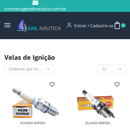
contato@sailnautica.com.br
Entrar / Cadastre-se
0
Início
Shop
Velas De Ignição
Velas de Ignição
OLHADA RÁPIDA
OLHADA RÁPIDA