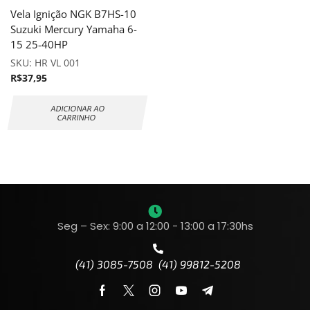
Vela Ignição NGK B7HS-10
Suzuki Mercury Yamaha 6-
15 25-40HP
SKU:
HR VL 001
R$
37,95
ADICIONAR AO
CARRINHO
Seg – Sex: 9:00 a 12:00 - 13:00 a 17:30hs
(41) 3085-7508 (41) 99812-5208