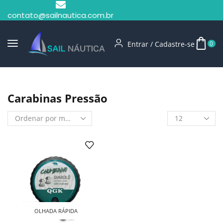
contato@sailnautica.com.br
Entrar / Cadastre-se
0
Início
Shop
Carabinas Pressão
Carabinas Pressão
OLHADA RÁPIDA