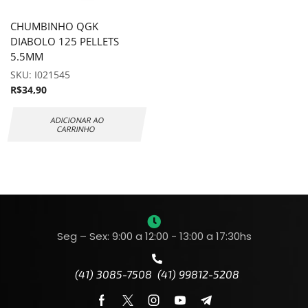
CHUMBINHO QGK
DIABOLO 125 PELLETS
5.5MM
SKU:
I021545
R$
34,90
ADICIONAR AO
CARRINHO
Seg – Sex: 9:00 a 12:00 - 13:00 a 17:30hs
(41) 3085-7508 (41) 99812-5208