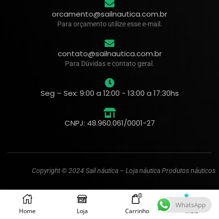
orcamento@sailnautica.com.br
Para orçamento utilize esse e-mail.
contato@sailnautica.com.br
Para Dúvidas e contato geral.
Seg – Sex: 9:00 a 12:00 - 13:00 a 17:30hs
CNPJ: 48.960.061/0001-27
Copyright © 2024 Sail náutica – Loja náutica Produtos náuticos
0
WhatsApp
Home
Loja
Carrinho
Mais