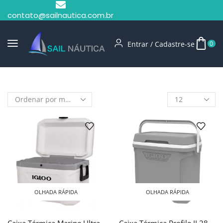
contato@sailnautica.com.br
Entrar / Cadastre-se
0
Início
Shop
Caixa Térmica
OLHADA RÁPIDA
OLHADA RÁPIDA
Caixa Térmica Marine Ultra
Caixa Térmica Profile II 28