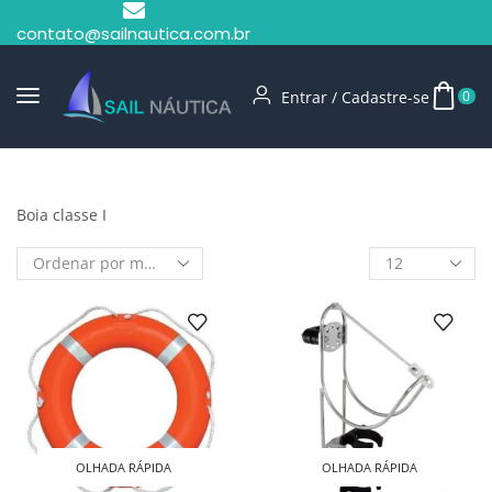
contato@sailnautica.com.br
Entrar / Cadastre-se
0
Início
Shop
Boia Classe I
Boia classe I
OLHADA RÁPIDA
OLHADA RÁPIDA