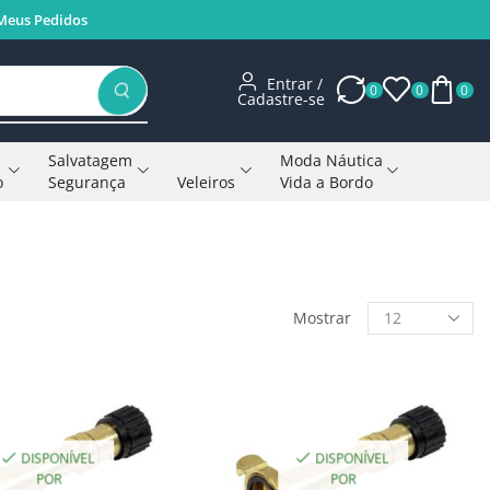
Meus Pedidos
Entrar /
0
0
0
Cadastre-se
Salvatagem
Moda Náutica
o
Segurança
Veleiros
Vida a Bordo
Voltar à página anterior
Mostrar
DISPONÍVEL
DISPONÍVEL
POR
POR