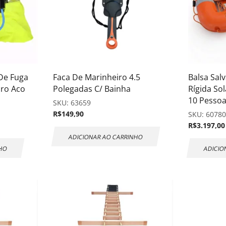
De Fuga
Faca De Marinheiro 4.5
Balsa Sal
dro Aco
Polegadas C/ Bainha
Rígida So
10 Pesso
SKU:
63659
R$
149,90
SKU:
6078
R$
3.197,00
ADICIONAR AO CARRINHO
NHO
ADICIO