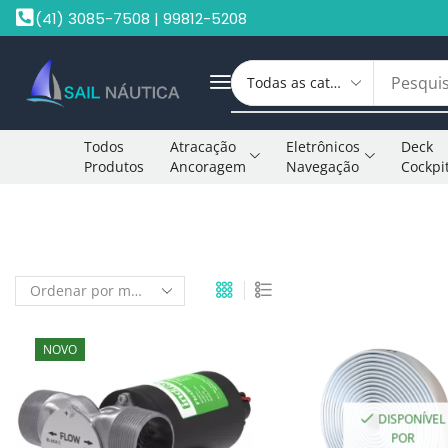
(41) 3085-7508 | 99812-5208
Todos
Atracação
Eletrônicos
Deck
Produtos
Ancoragem
Navegação
Cockpi
Início
Shop
NOVO
DISPONÍVEL
POR