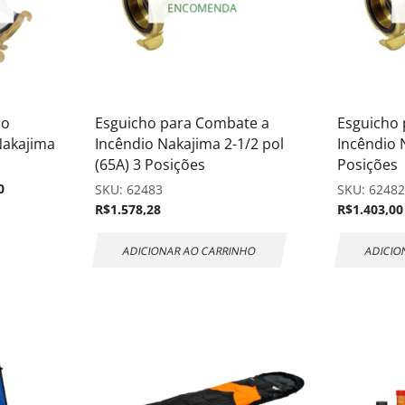
ENCOMENDA
io
Esguicho para Combate a
Esguicho
Nakajima
Incêndio Nakajima 2-1/2 pol
Incêndio 
(65A) 3 Posições
Posições
0
SKU:
62483
SKU:
6248
R$
1.578,28
R$
1.403,00
ADICIONAR AO CARRINHO
ADICIO