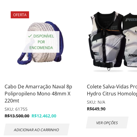
OFERTA
DISPONÍVEL
POR
ENCOMENDA
Cabo De Amarração Naval 8p
Colete Salva-Vidas Pro
Polipropileno Mono 48mm X
Hydro Citrus Homolo
220mt
SKU:
N/A
R$
649,90
SKU:
61755
R$
13.500,00
R$
12.462,00
VER OPÇÕES
ADICIONAR AO CARRINHO