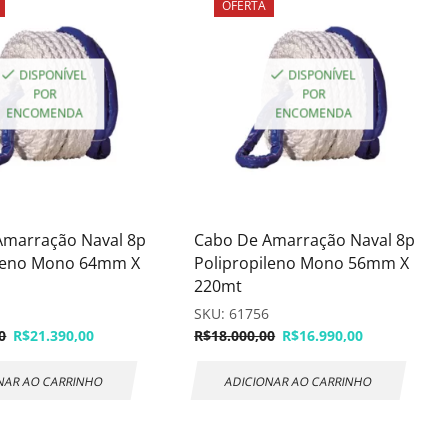
OFERTA
DISPONÍVEL
DISPONÍVEL
POR
POR
ENCOMENDA
ENCOMENDA
Amarração Naval 8p
Cabo De Amarração Naval 8p
ileno Mono 64mm X
Polipropileno Mono 56mm X
220mt
7
SKU:
61756
0
R$
21.390,00
R$
18.000,00
R$
16.990,00
NAR AO CARRINHO
ADICIONAR AO CARRINHO