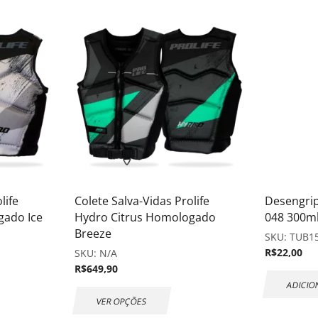
life
Colete Salva-Vidas Prolife
Desengri
gado Ice
Hydro Citrus Homologado
048 300m
Breeze
SKU:
TUB1
R$
22,00
SKU:
N/A
R$
649,90
ADICIO
VER OPÇÕES