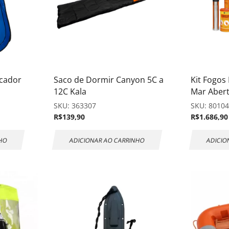
ocador
Saco de Dormir Canyon 5C a
Kit Fogos
12C Kala
Mar Abert
SKU:
363307
SKU:
8010
R$
139,90
R$
1.686,90
NHO
ADICIONAR AO CARRINHO
ADICIO