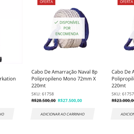
OFERTA
OFERTA
DISPONÍVEL
POR
ENCOMENDA
Cabo De Amarração Naval 8p
Cabo De 
rkation
Polipropileno Mono 72mm X
Poliprop
220mt
220mt
SKU:
61758
SKU:
6175
R$
28.500,00
R$
27.500,00
R$
23.000,0
NHO
ADICIONAR AO CARRINHO
ADICIO