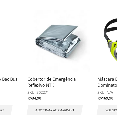
o Bac Bus
Cobertor de Emergência
Máscara 
Reflexivo NTK
Dominato
SKU:
302271
SKU:
N/A
R$
34,90
R$
169,90
NHO
ADICIONAR AO CARRINHO
VER OP