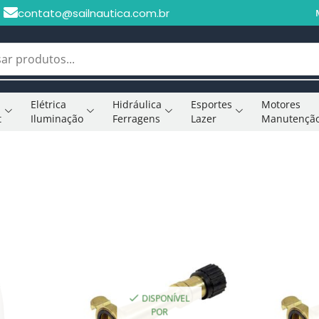
contato@sailnautica.com.br
Elétrica
Hidráulica
Esportes
Motores
t
Iluminação
Ferragens
Lazer
Manutençã
DISPONÍVEL
POR