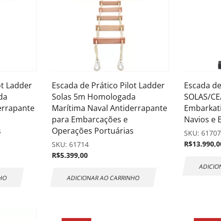
ot Ladder
Escada de Prático Pilot Ladder
Escada d
da
Solas 5m Homologada
SOLAS/CE
errapante
Marítima Naval Antiderrapante
Embarkat
para Embarcações e
Navios e
s
Operações Portuárias
SKU:
6170
R$
13.990,0
SKU:
61714
R$
5.399,00
ADICIO
NHO
ADICIONAR AO CARRINHO