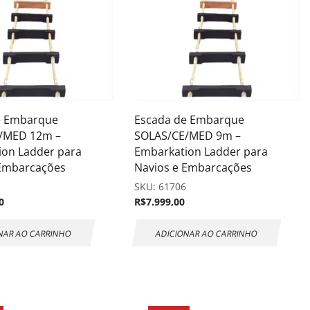
e Embarque
Escada de Embarque
/MED 12m –
SOLAS/CE/MED 9m –
ion Ladder para
Embarkation Ladder para
 Embarcações
Navios e Embarcações
7
SKU:
61706
0
R$
7.999,00
NAR AO CARRINHO
ADICIONAR AO CARRINHO