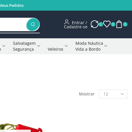
Meus Pedidos
Entrar /
0
0
0
Cadastre-se
Salvatagem
Moda Náutica
o
Segurança
Veleiros
Vida a Bordo
Voltar à página anterior
Mostrar