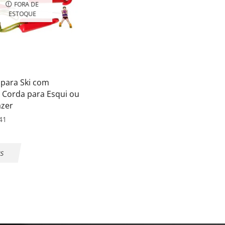
FORA DE
ESTOQUE
 para Ski com
 Corda para Esqui ou
azer
41
IS