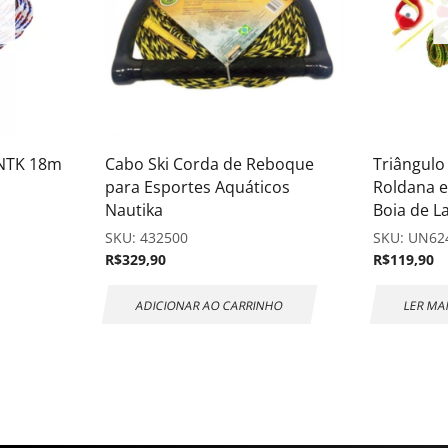
 NTK 18m
Cabo Ski Corda de Reboque
Triângulo
para Esportes Aquáticos
Roldana e
Nautika
Boia de L
SKU:
432500
SKU:
UN62
R$
329,90
R$
119,90
ADICIONAR AO CARRINHO
LER MA