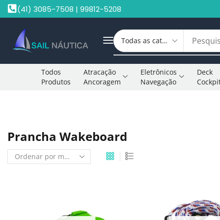
(41) 3085-7508 | 99812-5208
Todos
Atracação
Eletrônicos
Deck
Produtos
Ancoragem
Navegação
Cockpi
Início
Shop
Prancha Wakeboard
Prancha Wakeboard