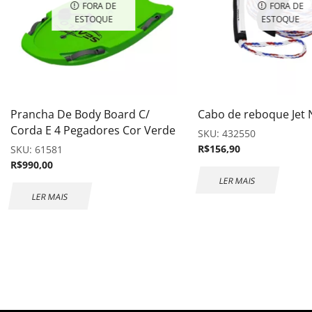
FORA DE
FORA DE
ESTOQUE
ESTOQUE
Prancha De Body Board C/
Cabo de reboque Jet
Corda E 4 Pegadores Cor Verde
SKU:
432550
R$
156,90
SKU:
61581
R$
990,00
LER MAIS
LER MAIS