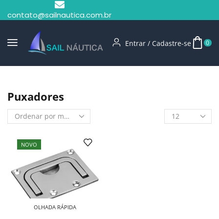
contato@sailnautica.com.br
Entrar / Cadastre-se
0
Início
Shop
Puxadores
Puxadores
NOVO
OLHADA RÁPIDA