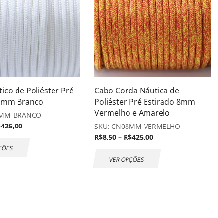
ico de Poliéster Pré
Cabo Corda Náutica de
 8mm Branco
Poliéster Pré Estirado 8mm
Vermelho e Amarelo
MM-BRANCO
$
425,00
SKU:
CN08MM-VERMELHO
R$
8,50
–
R$
425,00
ÇÕES
VER OPÇÕES