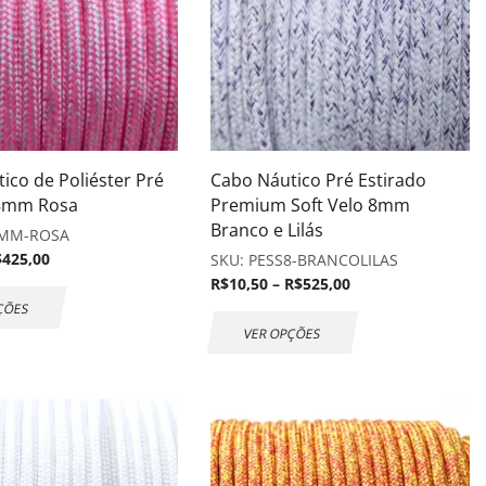
ico de Poliéster Pré
Cabo Náutico Pré Estirado
 8mm Rosa
Premium Soft Velo 8mm
Branco e Lilás
MM-ROSA
$
425,00
SKU:
PESS8-BRANCOLILAS
R$
10,50
–
R$
525,00
ÇÕES
VER OPÇÕES