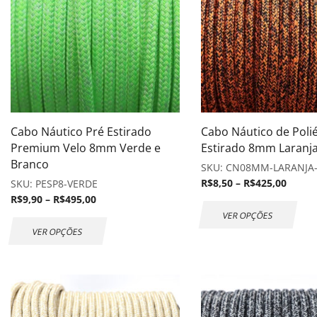
Cabo Náutico Pré Estirado
Cabo Náutico de Polié
Premium Velo 8mm Verde e
Estirado 8mm Laranja
Branco
SKU:
CN08MM-LARANJA
R$
8,50
–
R$
425,00
SKU:
PESP8-VERDE
R$
9,90
–
R$
495,00
VER OPÇÕES
VER OPÇÕES