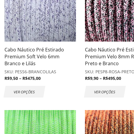
Cabo Náutico Pré Estirado
Cabo Náutico Pré Est
Premium Soft Velo 6mm
Premium Velo 8mm R
Branco e Lilás
Preto e Branco
SKU:
PESS6-BRANCOLILAS
SKU:
PESP8-ROSA-PRET
R$
9,50
–
R$
475,00
R$
9,90
–
R$
495,00
VER OPÇÕES
VER OPÇÕES