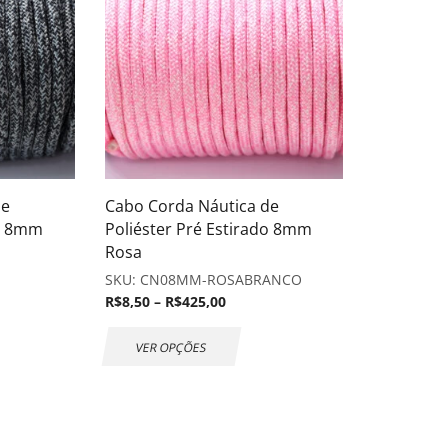
de
Cabo Corda Náutica de
do 8mm
Poliéster Pré Estirado 8mm
Rosa
SKU:
CN08MM-ROSABRANCO
R$
8,50
–
R$
425,00
VER OPÇÕES