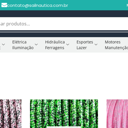
contato@sailnautica.com.br
Elétrica
Hidráulica
Esportes
Motores
t
Iluminação
Ferragens
Lazer
Manutençã