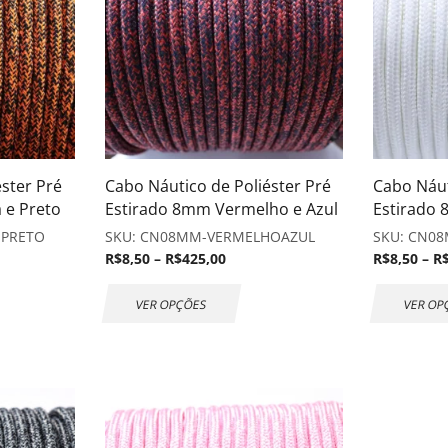
ster Pré
Cabo Náutico de Poliéster Pré
Cabo Náut
 e Preto
Estirado 8mm Vermelho e Azul
Estirado
-PRETO
SKU:
CN08MM-VERMELHOAZUL
SKU:
CN08
R$
8,50
–
R$
425,00
R$
8,50
–
R
VER OPÇÕES
VER OP