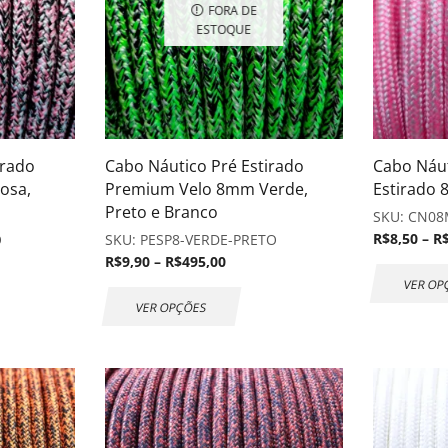
FORA DE
ESTOQUE
irado
Cabo Náutico Pré Estirado
Cabo Náut
osa,
Premium Velo 8mm Verde,
Estirado
Preto e Branco
SKU:
CN08
R$
8,50
–
R
O
SKU:
PESP8-VERDE-PRETO
R$
9,90
–
R$
495,00
VER OP
VER OPÇÕES