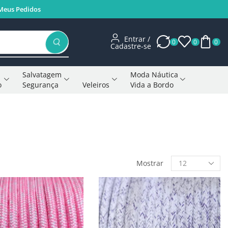
Meus Pedidos
Entrar /
0
0
0
Cadastre-se
Salvatagem
Moda Náutica
o
Segurança
Veleiros
Vida a Bordo
Voltar à página anterior
Mostrar