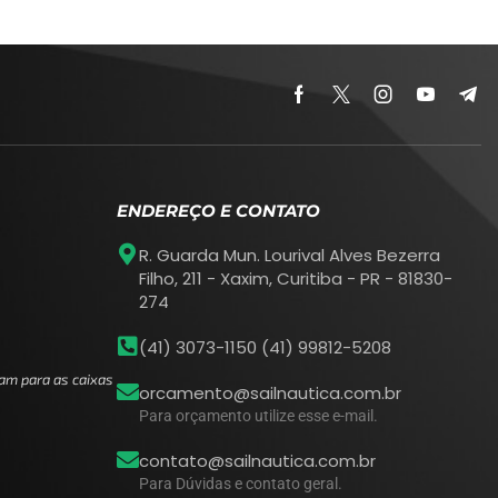
ENDEREÇO E CONTATO
R. Guarda Mun. Lourival Alves Bezerra
Filho, 211 - Xaxim, Curitiba - PR - 81830-
274
(41) 3073-1150 (41) 99812-5208
am para as caixas
orcamento@sailnautica.com.br
Para orçamento utilize esse e-mail.
contato@sailnautica.com.br
Para Dúvidas e contato geral.