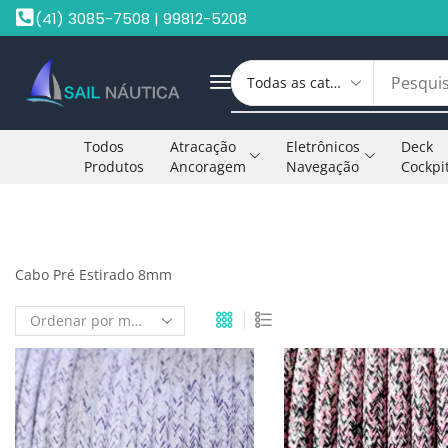
(41) 3085-7508 | 99812-5208
Todos
Atracação
Eletrônicos
Deck
Produtos
Ancoragem
Navegação
Cockpi
Início
Shop
Cabo Pré Estirado
Cabo Pré Estirado 8mm
Cabo Pré Estirado 8mm