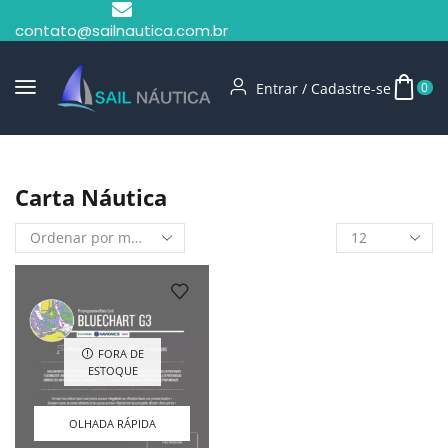
contato@sailnautica.com.br
Entrar / Cadastre-se
0
Início
Shop
Carta Náutica
Carta Náutica
FORA DE
ESTOQUE
OLHADA RÁPIDA