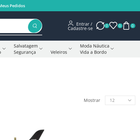
Meus Pedidos
Entrar /
0
0
0
Cadastre-se
Salvatagem
Moda Náutica
o
Segurança
Veleiros
Vida a Bordo
Voltar à página anterior
Mostrar