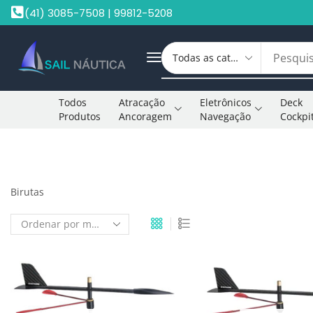
(41) 3085-7508 | 99812-5208
Todos
Atracação
Eletrônicos
Deck
Produtos
Ancoragem
Navegação
Cockpi
Início
Shop
Birutas
Birutas