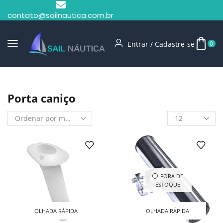
contato@sailnautica.com.br
Entrar / Cadastre-se
0
Início
Shop
Porta Caniço
Porta caniço
FORA DE
ESTOQUE
OLHADA RÁPIDA
OLHADA RÁPIDA