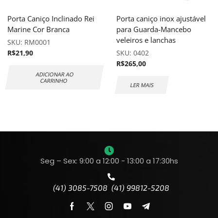
Porta Caniço Inclinado Rei
Porta caniço inox ajustável
Marine Cor Branca
para Guarda-Mancebo
veleiros e lanchas
SKU:
RM0001
R$
21,90
SKU:
0402
R$
265,00
ADICIONAR AO
CARRINHO
LER MAIS
Seg – Sex: 9:00 a 12:00 - 13:00 a 17:30hs
(41) 3085-7508 (41) 99812-5208