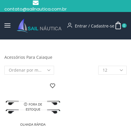
contato@sailnautica.com.br
Entrar / Cadastre-se
0
Início
Shop
Acessórios Para Caiaque
Acessórios Para Caiaque
FORA DE
ESTOQUE
OLHADA RÁPIDA