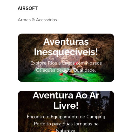
AIRSOFT
Armas & Acessórios
Aventuras
Inesquecíveis!
Explore Rios e Lagos com Nossos
Caiaques de Alta Qualidade.
Aventura Ao Ar
Livre!
Encontre o Equipamento de Camping
Perfeito para Suas Jornadas na
Natureza.