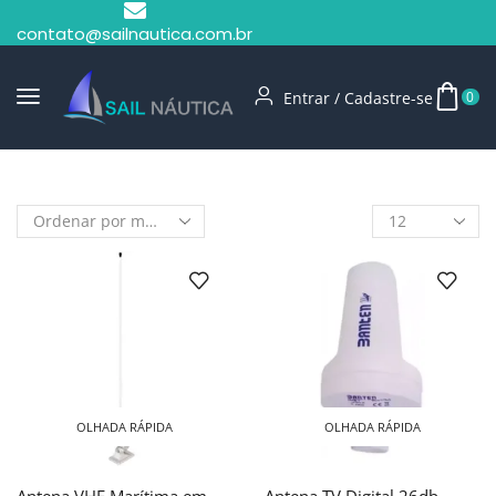
contato@sailnautica.com.br
Entrar / Cadastre-se
0
Início
Shop
Banten
OLHADA RÁPIDA
OLHADA RÁPIDA
Antena VHF Marítima em
Antena TV Digital 26db