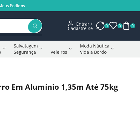
Meus Pedidos
Entrar /
0
0
0
Cadastre-se
Salvatagem
Moda Náutica
o
Segurança
Veleiros
Vida a Bordo
Voltar à página anterior
arro Em Alumínio 1,35m Até 75kg