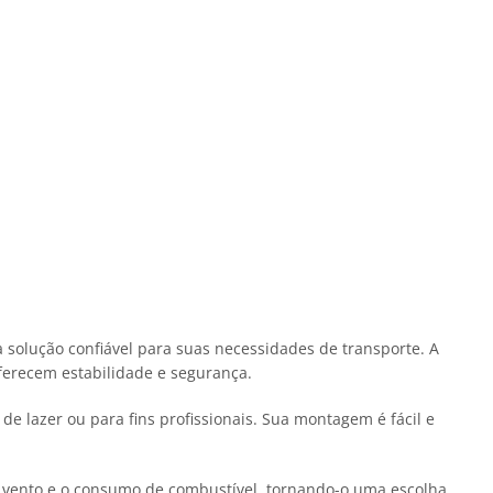
 solução confiável para suas necessidades de transporte. A
oferecem estabilidade e segurança.
e lazer ou para fins profissionais. Sua montagem é fácil e
o vento e o consumo de combustível, tornando-o uma escolha