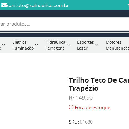
contato@sailnautica.com.br
Elétrica
Hidráulica
Esportes
Motores
t
Iluminação
Ferragens
Lazer
Manutençã
Trilho Teto De C
Trapézio
R$
149,90
Fora de estoque
SKU:
61630