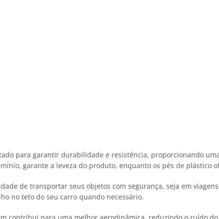
tado para garantir durabilidade e resistência, proporcionando uma
mínio, garante a leveza do produto, enquanto os pés de plástico 
dade de transportar seus objetos com segurança, seja em viagens d
lho no teto do seu carro quando necessário.
bém contribui para uma melhor aerodinâmica, reduzindo o ruído d