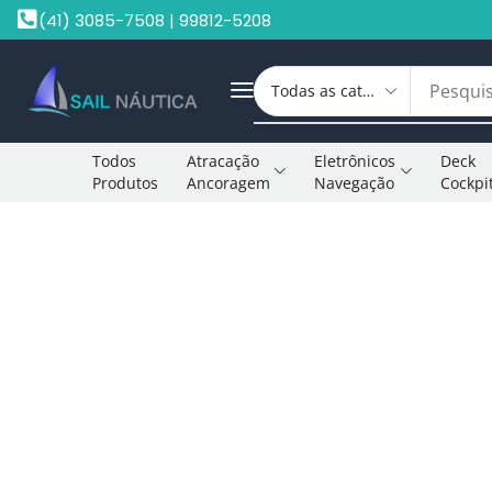
(41) 3085-7508 | 99812-5208
Todos
Atracação
Eletrônicos
Deck
Produtos
Ancoragem
Navegação
Cockpi
Início
Acessórios Para Caiaque