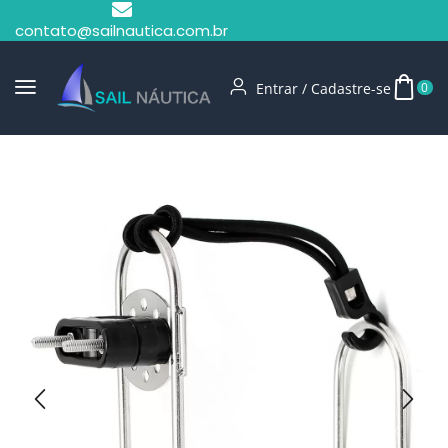
contato@sailnautica.com.br
Entrar / Cadastre-se
0
Início
Boia Classe I