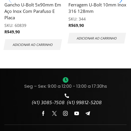
Gancho U-Bolt 5x90mm Em
Ferragem U-Bolt 10mm Inox
Aço Inox Com Parafuso E
316 128mm
Placa
SKU:
344
SKU:
60839
R$
69,90
R$
49,90
ADICIONAR AO CARRINHO
ADICIONAR AO CARRINHO
Seg – Sex: 9:00 a 12:00 - 13:00 a 17:30hs
(41) 3085-7508 (41) 99812-5208