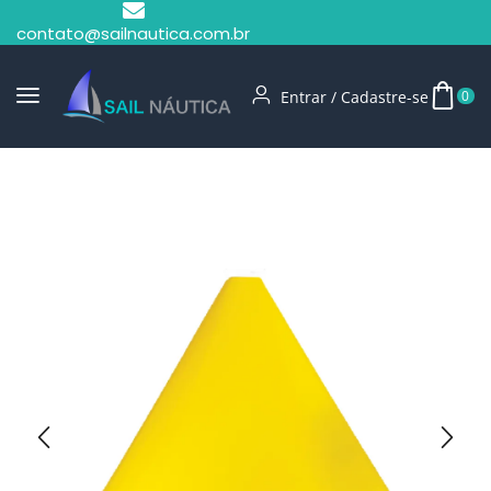
contato@sailnautica.com.br
Entrar / Cadastre-se
0
Início
Boias