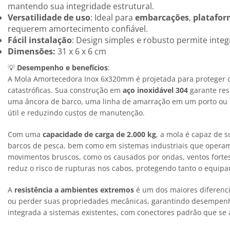
mantendo sua integridade estrutural.
Versatilidade de uso
: Ideal para
embarcações
,
platafor
requerem amortecimento confiável.
Fácil instalação
: Design simples e robusto permite int
Dimensões:
31 x 6 x 6 cm
💡
Desempenho e benefícios
:
A Mola Amortecedora Inox 6x320mm é projetada para proteger c
catastróficas. Sua construção em
aço inoxidável 304
garante res
uma âncora de barco, uma linha de amarração em um porto ou 
útil e reduzindo custos de manutenção.
Com uma
capacidade de carga de 2.000 kg
, a mola é capaz de s
barcos de pesca, bem como em sistemas industriais que operam
movimentos bruscos, como os causados por ondas, ventos fortes
reduz o risco de rupturas nos cabos, protegendo tanto o equip
A
resistência a ambientes extremos
é um dos maiores diferenc
ou perder suas propriedades mecânicas, garantindo desempenh
integrada a sistemas existentes, com conectores padrão que se