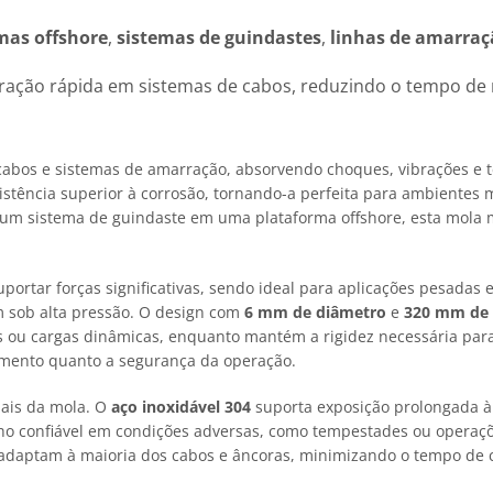
mas offshore
,
sistemas de guindastes
,
linhas de amarraç
egração rápida em sistemas de cabos, reduzindo o tempo d
abos e sistemas de amarração, absorvendo choques, vibrações e 
istência superior à corrosão, tornando-a perfeita para ambientes
um sistema de guindaste em uma plataforma offshore, esta mola 
uportar forças significativas, sendo ideal para aplicações pesada
 sob alta pressão. O design com
6 mm de diâmetro
e
320 mm de
 ou cargas dinâmicas, enquanto mantém a rigidez necessária para 
amento quanto a segurança da operação.
iais da mola. O
aço inoxidável 304
suporta exposição prolongada à
o confiável em condições adversas, como tempestades ou operaçõ
 adaptam à maioria dos cabos e âncoras, minimizando o tempo de c