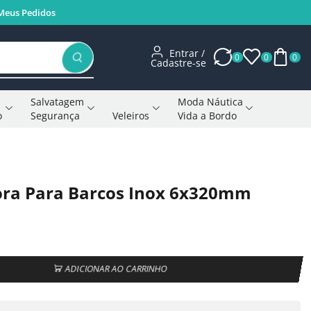
Meus Pedidos
Entrar /
0
0
0
Cadastre-se
Salvatagem
Moda Náutica
o
Segurança
Veleiros
Vida a Bordo
Voltar à página anterior
ra Para Barcos Inox 6x320mm
ADICIONAR AO CARRINHO