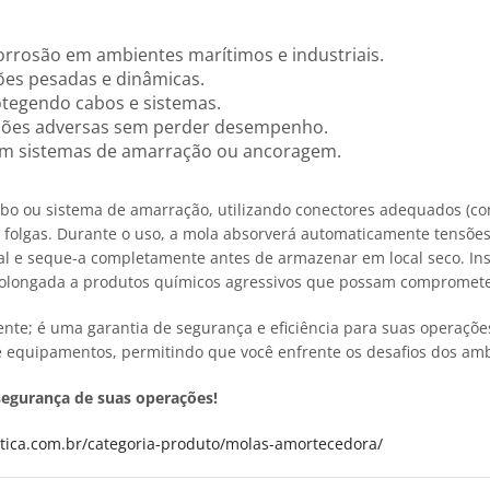
corrosão em ambientes marítimos e industriais.
ações pesadas e dinâmicas.
otegendo cabos e sistemas.
ições adversas sem perder desempenho.
a em sistemas de amarração ou ancoragem.
bo ou sistema de amarração, utilizando conectores adequados (co
ar folgas. Durante o uso, a mola absorverá automaticamente tensõe
al e seque-a completamente antes de armazenar em local seco. Ins
prolongada a produtos químicos agressivos que possam comprometer
 é uma garantia de segurança e eficiência para suas operações n
 e equipamentos, permitindo que você enfrente os desafios dos am
egurança de suas operações!
utica.com.br/categoria-produto/molas-amortecedora/