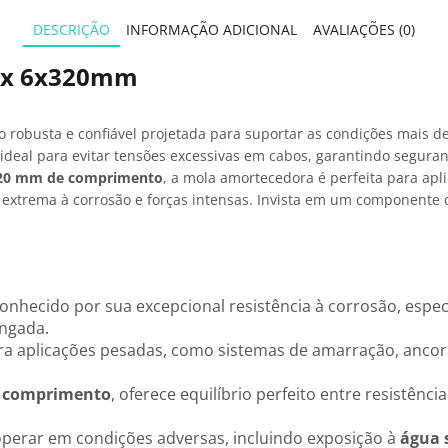
DESCRIÇÃO
INFORMAÇÃO ADICIONAL
AVALIAÇÕES (0)
nox 6x320mm
o robusta e confiável projetada para suportar as condições mais d
é ideal para evitar tensões excessivas em cabos, garantindo segu
320 mm de comprimento
, a mola amortecedora é perfeita para ap
a extrema à corrosão e forças intensas. Invista em um component
conhecido por sua excepcional resistência à corrosão, esp
ongada.
para aplicações pesadas, como sistemas de amarração, an
 comprimento
, oferece equilíbrio perfeito entre resistênc
operar em condições adversas, incluindo exposição à
água 