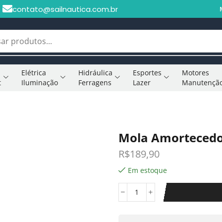
contato@sailnautica.com.br
Elétrica
Hidráulica
Esportes
Motores
t
Iluminação
Ferragens
Lazer
Manutençã
Mola Amortecedo
R$
189,90
Em estoque