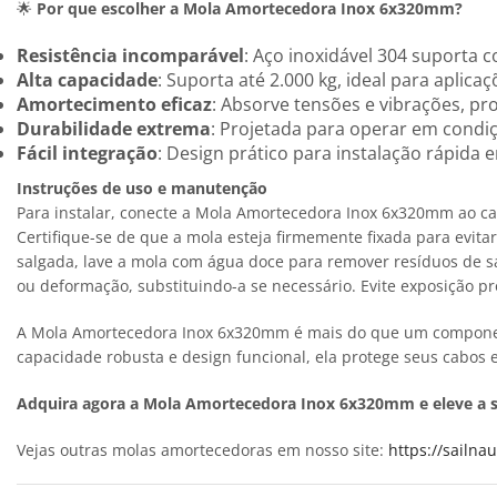
🌟
Por que escolher a Mola Amortecedora Inox 6x320mm?
Resistência incomparável
: Aço inoxidável 304 suporta 
Alta capacidade
: Suporta até 2.000 kg, ideal para aplic
Amortecimento eficaz
: Absorve tensões e vibrações, pr
Durabilidade extrema
: Projetada para operar em cond
Fácil integração
: Design prático para instalação rápid
Instruções de uso e manutenção
Para instalar, conecte a Mola Amortecedora Inox 6x320mm ao ca
Certifique-se de que a mola esteja firmemente fixada para evit
salgada, lave a mola com água doce para remover resíduos de s
ou deformação, substituindo-a se necessário. Evite exposição 
A Mola Amortecedora Inox 6x320mm é mais do que um componente;
capacidade robusta e design funcional, ela protege seus cabos
Adquira agora a Mola Amortecedora Inox 6x320mm e eleve a s
Vejas outras molas amortecedoras em nosso site:
https://sailna