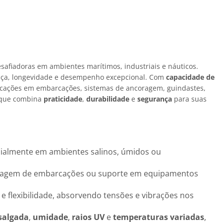
esafiadoras em ambientes marítimos, industriais e náuticos.
rança, longevidade e desempenho excepcional. Com
capacidade de
licações em embarcações, sistemas de ancoragem, guindastes,
e que combina
praticidade
,
durabilidade
e
segurança
para suas
ecialmente em ambientes salinos, úmidos ou
coragem de embarcações ou suporte em equipamentos
ia e flexibilidade, absorvendo tensões e vibrações nos
salgada
,
umidade
,
raios UV
e
temperaturas variadas
,