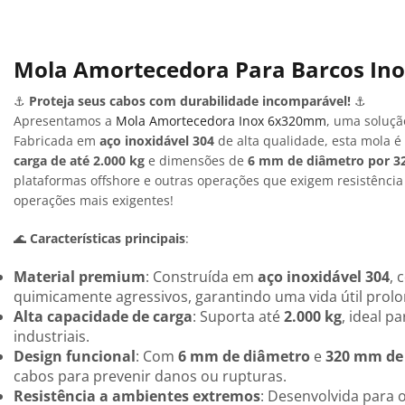
Mola Amortecedora Para Barcos I
⚓
Proteja seus cabos com durabilidade incomparável!
⚓
Apresentamos a
Mola Amortecedora Inox 6x320mm
, uma soluçã
Fabricada em
aço inoxidável 304
de alta qualidade, esta mola 
carga de até 2.000 kg
e dimensões de
6 mm de diâmetro por 
plataformas offshore e outras operações que exigem resistênci
operações mais exigentes!
🌊
Características principais
:
Material premium
: Construída em
aço inoxidável 304
, 
quimicamente agressivos, garantindo uma vida útil prol
Alta capacidade de carga
: Suporta até
2.000 kg
, ideal 
industriais.
Design funcional
: Com
6 mm de diâmetro
e
320 mm de
cabos para prevenir danos ou rupturas.
Resistência a ambientes extremos
: Desenvolvida para 