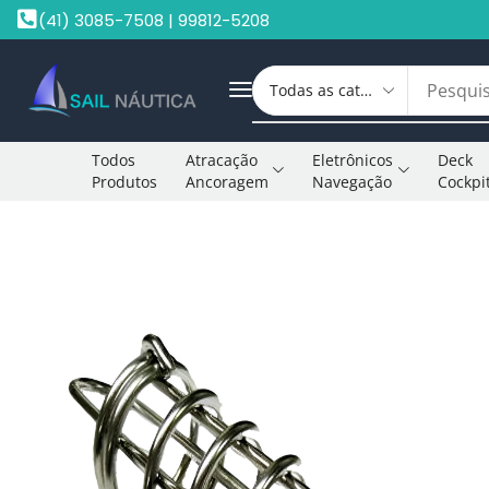
(41) 3085-7508 | 99812-5208
Todos
Atracação
Eletrônicos
Deck
Produtos
Ancoragem
Navegação
Cockpi
Início
Molas Amortecedora