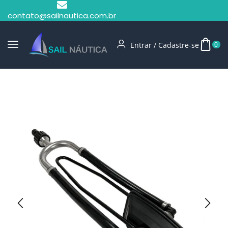
contato@sailnautica.com.br
Entrar / Cadastre-se
0
Início
Orelhão Lava Motor