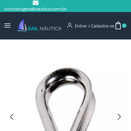
contato@sailnautica.com.br
Entrar / Cadastre-se
0
Início
Sapatilha Inox