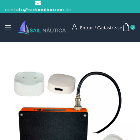
contato@sailnautica.com.br
Entrar / Cadastre-se
0
Início
Acessórios Para Embarcações