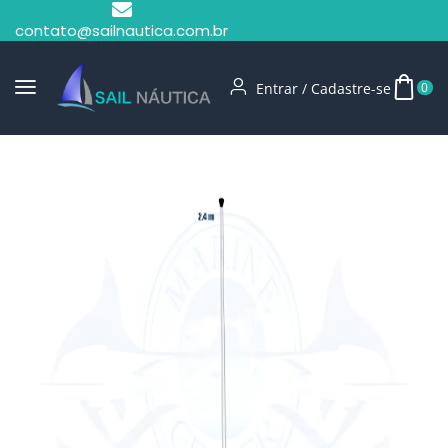
contato@sailnautica.com.br
Entrar / Cadastre-se
0
Início
Antena VHF