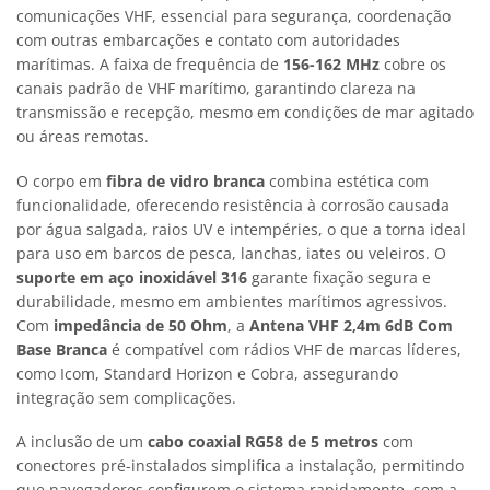
comunicações VHF, essencial para segurança, coordenação
com outras embarcações e contato com autoridades
marítimas. A faixa de frequência de
156-162 MHz
cobre os
canais padrão de VHF marítimo, garantindo clareza na
transmissão e recepção, mesmo em condições de mar agitado
ou áreas remotas.
O corpo em
fibra de vidro branca
combina estética com
funcionalidade, oferecendo resistência à corrosão causada
por água salgada, raios UV e intempéries, o que a torna ideal
para uso em barcos de pesca, lanchas, iates ou veleiros. O
suporte em aço inoxidável 316
garante fixação segura e
durabilidade, mesmo em ambientes marítimos agressivos.
Com
impedância de 50 Ohm
, a
Antena VHF 2,4m 6dB Com
Base Branca
é compatível com rádios VHF de marcas líderes,
como Icom, Standard Horizon e Cobra, assegurando
integração sem complicações.
A inclusão de um
cabo coaxial RG58 de 5 metros
com
conectores pré-instalados simplifica a instalação, permitindo
que navegadores configurem o sistema rapidamente, sem a