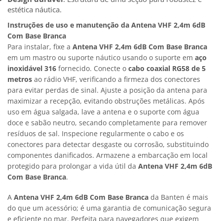
estética náutica.
Instruções de uso e manutenção da Antena VHF 2,4m 6dB
Com Base Branca
Para instalar, fixe a
Antena VHF 2,4m 6dB Com Base Branca
em um mastro ou suporte náutico usando o suporte em
aço
inoxidável 316
fornecido. Conecte o
cabo coaxial RG58 de 5
metros
ao rádio VHF, verificando a firmeza dos conectores
para evitar perdas de sinal. Ajuste a posição da antena para
maximizar a recepção, evitando obstruções metálicas. Após
uso em água salgada, lave a antena e o suporte com água
doce e sabão neutro, secando completamente para remover
resíduos de sal. Inspecione regularmente o cabo e os
conectores para detectar desgaste ou corrosão, substituindo
componentes danificados. Armazene a embarcação em local
protegido para prolongar a vida útil da
Antena VHF 2,4m 6dB
Com Base Branca
.
A
Antena VHF 2,4m 6dB Com Base Branca
da Banten é mais
do que um acessório; é uma garantia de comunicação segura
e eficiente no mar. Perfeita para navegadores que exigem