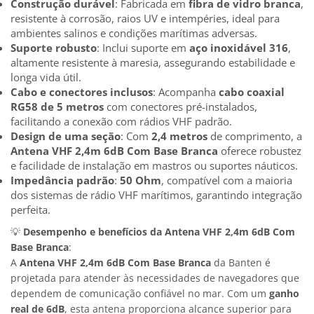
Construção durável
: Fabricada em
fibra de vidro branca
,
resistente à corrosão, raios UV e intempéries, ideal para
ambientes salinos e condições marítimas adversas.
Suporte robusto
: Inclui suporte em
aço inoxidável 316
,
altamente resistente à maresia, assegurando estabilidade e
longa vida útil.
Cabo e conectores inclusos
: Acompanha
cabo coaxial
RG58 de 5 metros
com conectores pré-instalados,
facilitando a conexão com rádios VHF padrão.
Design de uma seção
: Com
2,4 metros
de comprimento, a
Antena VHF 2,4m 6dB Com Base Branca
oferece robustez
e facilidade de instalação em mastros ou suportes náuticos.
Impedância padrão
:
50 Ohm
, compatível com a maioria
dos sistemas de rádio VHF marítimos, garantindo integração
perfeita.
💡
Desempenho e benefícios da Antena VHF 2,4m 6dB Com
Base Branca
:
A
Antena VHF 2,4m 6dB Com Base Branca
da Banten é
projetada para atender às necessidades de navegadores que
dependem de comunicação confiável no mar. Com um
ganho
real de 6dB
, esta antena proporciona alcance superior para