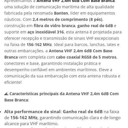
Apresentamos a
Antena VHF 2,4m 6dB Com Base Branca
,
uma solução de comunicação marítima de alta qualidade
fabricada pela renomada
Banten
, líder em equipamentos
náuticos. Com
2,4 metros de comprimento (8 pés)
,
construção em
fibra de vidro branca
,
ganho real de 6dB
e
suporte em
aço inoxidável 316
, esta antena é projetada para
oferecer recepção e transmissão de sinais VHF excepcionais
na faixa de
156-162 MHz
. Ideal para barcos, lanchas, iates e
outras embarcações, a
Antena VHF 2,4m 6dB Com Base
Branca
vem completa com
cabo coaxial RG58 de 5 metros
,
conectores e base, garantindo instalação prática e
desempenho confiável em ambientes marítimos. Eleve a
comunicação da sua embarcação com esta antena robusta e
eficiente!
🌊
Características principais da Antena VHF 2,4m 6dB Com
Base Branca
:
Alta performance de sinal
:
Ganho real de 6dB
na faixa
de
156-162 MHz
, garantindo comunicação clara e de longo
alcance para VHF marítimo.