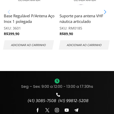
Base Regulável P/Antena Aço
Suporte para antena VHF
Inox 1 polegada
náutica articulado
SKU:
3601
SKU:
RM0185
R$
399,90
R$
89,90
ADICIONAR AO CARRINHO
ADICIONAR AO CARRINHO
Seg – Sex: 9:00 a 12:00 - 13:00 a 17:30hs
(41) 3085-7508 (41) 99812-5208