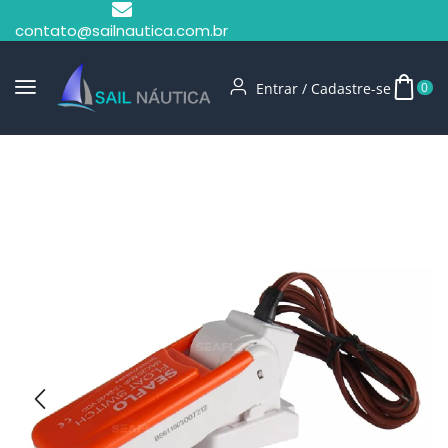
contato@sailnautica.com.br
Entrar / Cadastre-se
0
Início
Hidráulica