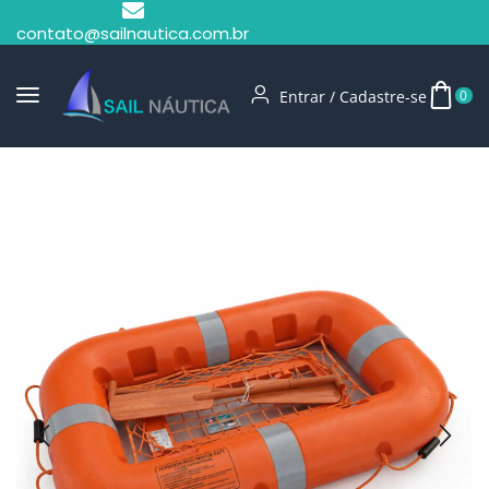
contato@sailnautica.com.br
Entrar / Cadastre-se
0
Início
Salvatagem