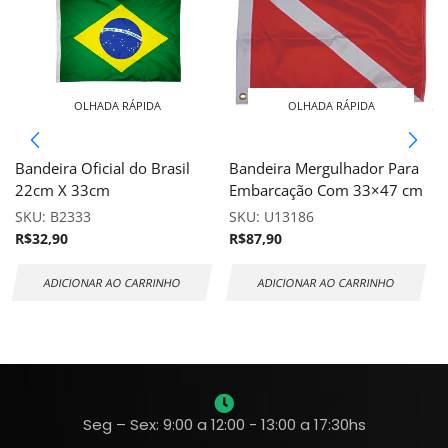
OLHADA RÁPIDA
OLHADA RÁPIDA
Bandeira Oficial do Brasil
Bandeira Mergulhador Para
22cm X 33cm
Embarcação Com 33×47 cm
SKU:
B2333
SKU:
U13186
R$
32,90
R$
87,90
ADICIONAR AO CARRINHO
ADICIONAR AO CARRINHO
Seg – Sex: 9:00 a 12:00 - 13:00 a 17:30hs