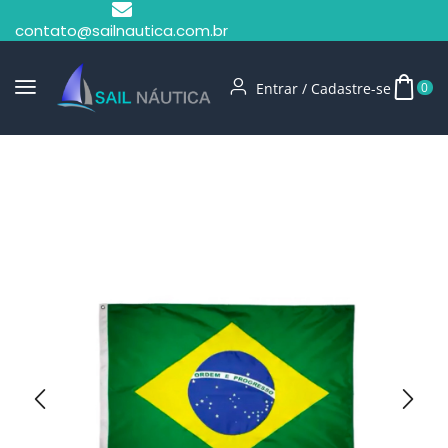
contato@sailnautica.com.br
Entrar / Cadastre-se
0
Início
Bandeiras