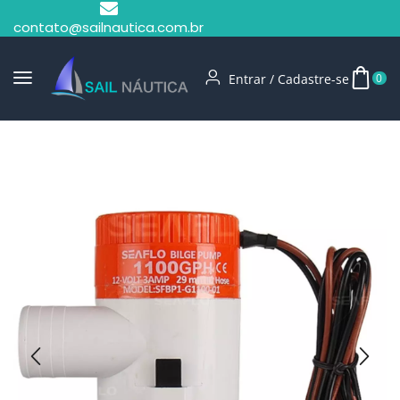
contato@sailnautica.com.br
Entrar / Cadastre-se
0
Início
Bombas De Porão