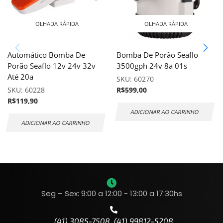
OLHADA RÁPIDA
OLHADA RÁPIDA
Automático Bomba De
Bomba De Porão Seaflo
Porão Seaflo 12v 24v 32v
3500gph 24v 8a 01s
Até 20a
SKU:
60270
SKU:
60228
R$
599,00
R$
119,90
ADICIONAR AO CARRINHO
ADICIONAR AO CARRINHO
Seg – Sex: 9:00 a 12:00 - 13:00 a 17:30hs
(41) 3085-7508 (41) 99812-5208