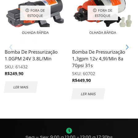
FORA DE
FORA DE
ESTOQUE
ESTOQUE
OLHADA RÁPIDA
OLHADA RÁPIDA
Bomba De Pressurização
Bomba De Pressurização
1.0GPM 24V 3.8L/Min
1,3gpm 12v 4,9l/Min 8a
70psi 31s
SKU:
61432
R$
249,90
SKU:
60702
R$
449,90
LER MAIS
LER MAIS
Seg – Sex: 9:00 a 12:00 - 13:00 a 17:30hs