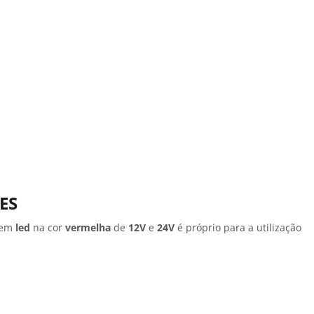
ES
 em
led
na cor
vermelha
de
12V
e
24V
é próprio para a utilização