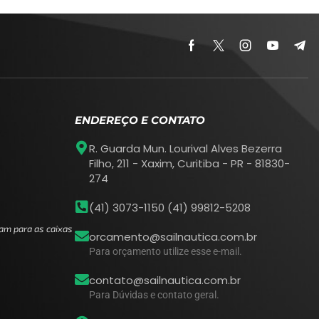
ENDEREÇO E CONTATO
R. Guarda Mun. Lourival Alves Bezerra
Filho, 211 - Xaxim, Curitiba - PR - 81830-
274
(41) 3073-1150 (41) 99812-5208
am para as caixas
orcamento@sailnautica.com.br
Para orçamento utilize esse e-mail.
contato@sailnautica.com.br
Para Dúvidas e contato geral.