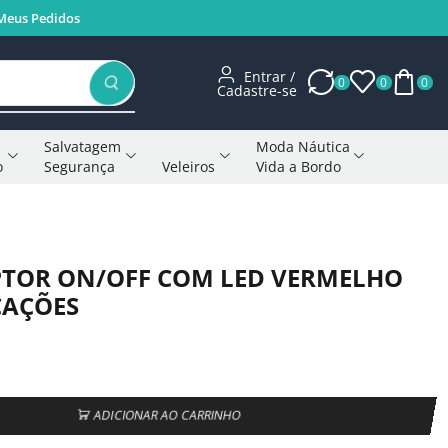
Meus Pedidos
Entrar /
0
0
0
Cadastre-se
Salvatagem
Moda Náutica
o
Segurança
Veleiros
Vida a Bordo
Voltar à página anterior
TOR ON/OFF COM LED VERMELHO
CAÇÕES
ADICIONAR AO CARRINHO