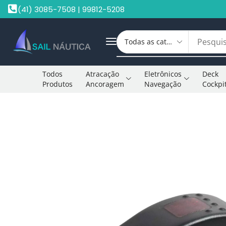
(41) 3085-7508 | 99812-5208
Todos
Atracação
Eletrônicos
Deck
Produtos
Ancoragem
Navegação
Cockpi
Início
Botões Elétricos