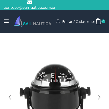
contato@sailnautica.com.br
Entrar / Cadastre-se
0
Início
Bússolas