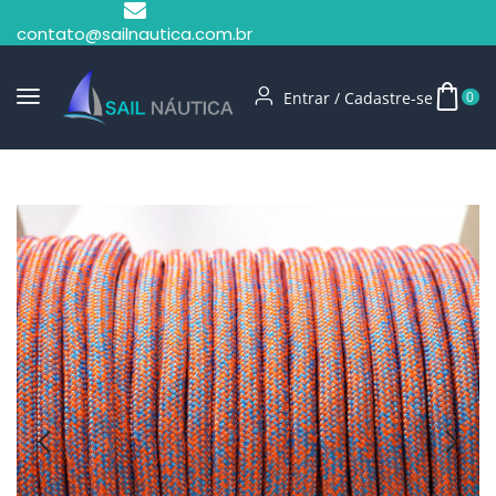
contato@sailnautica.com.br
Entrar / Cadastre-se
0
Início
Cabo Pré Estirado
Cabo Pré Estirado 12mm