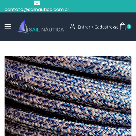
contato@sailnautica.com.br
Entrar / Cadastre-se
0
Início
Cabo Pré Estirado
Cabo Pré Estirado 14mm