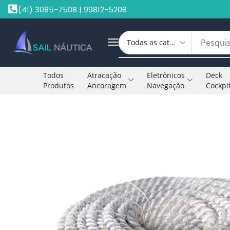
(41) 3085-7508 | 99812-5208
Todos
Atracação
Eletrônicos
Deck
Produtos
Ancoragem
Navegação
Cockpi
Início
Cabo Ancoragem