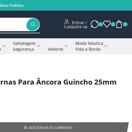
Meus Pedidos
Entrar /
0
0
0
Cadastre-se
Salvatagem
Moda Náutica
o
Segurança
Veleiros
Vida a Bordo
Voltar à página anterior
Pernas Para Âncora Guincho 25mm
ADICIONAR AO CARRINHO