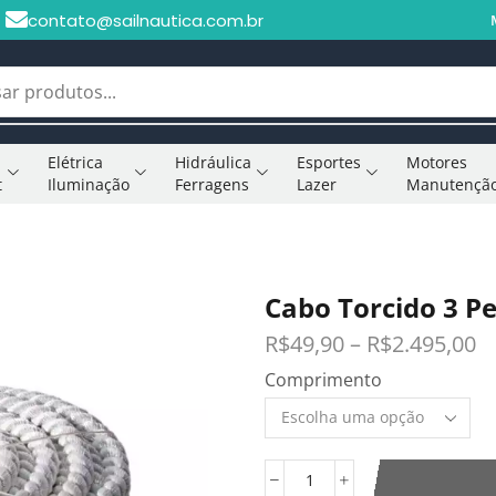
contato@sailnautica.com.br
Elétrica
Hidráulica
Esportes
Motores
t
Iluminação
Ferragens
Lazer
Manutençã
Cabo Torcido 3 
R$
49,90
–
R$
2.495,00
Comprimento