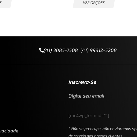
S
VER OPÇÕES
(41) 3085-7508 (41) 99812-5208
Inscreva-Se
Digite seu email
[mc4wp_form id=""]
* Não se preocupe, não enviaremos sp
ivacidade
de correio dos nossos clientes