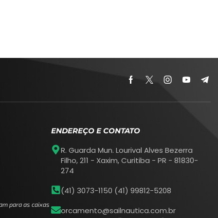
ENDEREÇO E CONTATO
R. Guarda Mun. Lourival Alves Bezerra
Filho, 211 - Xaxim, Curitiba - PR - 81830-
274
(41) 3073-1150 (41) 99812-5208
am para as caixas
orcamento@sailnautica.com.br