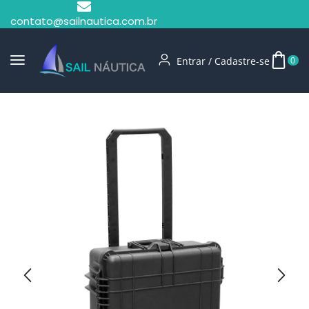
contato@sailnautica.com.br
Entrar / Cadastre-se
0
Início
Maletas