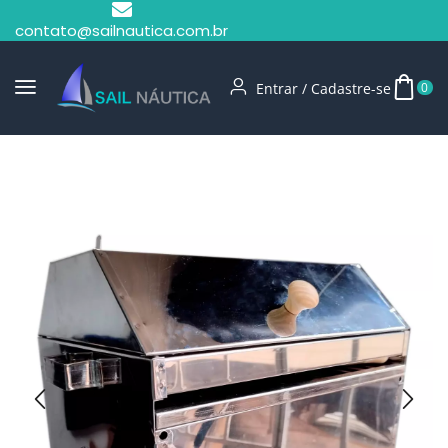
contato@sailnautica.com.br
Entrar / Cadastre-se
0
Início
Churrasqueiras E Fogareiros