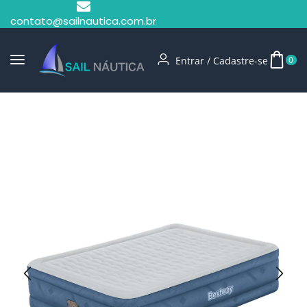
contato@sailnautica.com.br
Entrar / Cadastre-se
0
Início
Camping