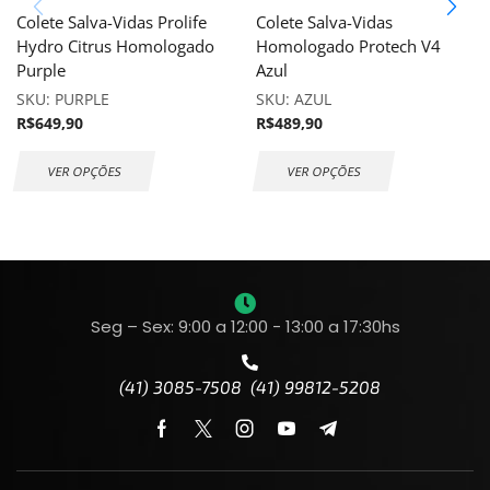
Colete Salva-Vidas Prolife
Colete Salva-Vidas
Hydro Citrus Homologado
Homologado Protech V4
Purple
Azul
SKU:
PURPLE
SKU:
AZUL
R$
649,90
R$
489,90
VER OPÇÕES
VER OPÇÕES
Seg – Sex: 9:00 a 12:00 - 13:00 a 17:30hs
(41) 3085-7508 (41) 99812-5208