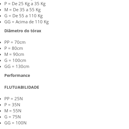
P = De 25 Kg a 35 Kg
M = De 35 a 55 Kg
G = De 55 a 110 Kg
GG = Acima de 110 Kg
Diâmetro do tórax
PP = 70cm
P = 80cm
M = 90cm
G = 100cm
GG = 130cm
Performance
FLUTUABILIDADE
PP = 25N
P = 35N
M = 55N
G = 75N
GG = 100N