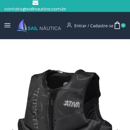
contato@sailnautica.com.br
Entrar / Cadastre-se
0
Início
Salvatagem