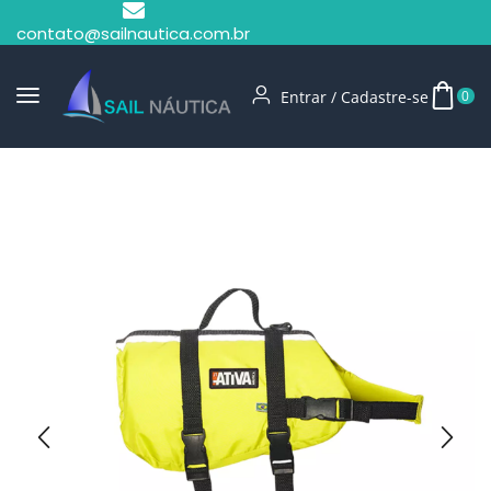
contato@sailnautica.com.br
Entrar / Cadastre-se
0
Início
Coletes Pet