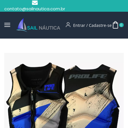
contato@sailnautica.com.br
Entrar / Cadastre-se
0
Início
Coletes Salva Vidas