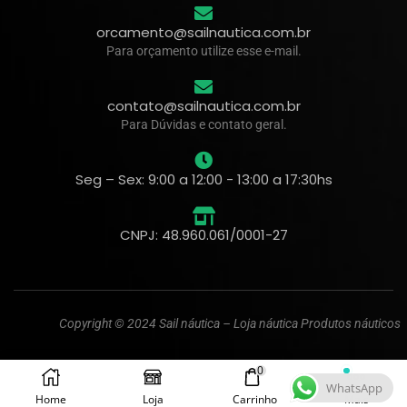
orcamento@sailnautica.com.br
Para orçamento utilize esse e-mail.
contato@sailnautica.com.br
Para Dúvidas e contato geral.
Seg – Sex: 9:00 a 12:00 - 13:00 a 17:30hs
CNPJ: 48.960.061/0001-27
Copyright © 2024 Sail náutica – Loja náutica Produtos náuticos
0
WhatsApp
Home
Loja
Carrinho
Mais