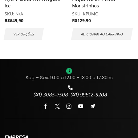
Ice
Monstrinhos
SKU:
N/A
SKU:
KPUMO
R$
649,90
R$
129,90
VER OPÇÕES
ADICIONAR AO CARRINHO
Seg – Sex: 9:00 a 12:00 - 13:00 a 17:30hs
(41) 3085-7508 (41) 99812-5208
EMPRESA