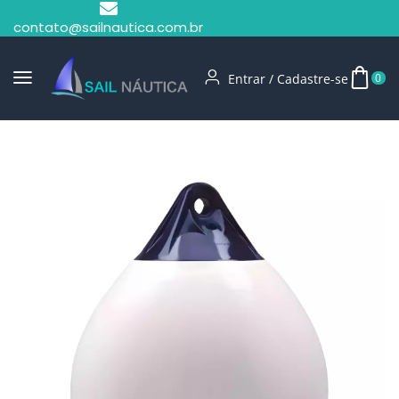
contato@sailnautica.com.br
Entrar / Cadastre-se
0
Início
Defensas