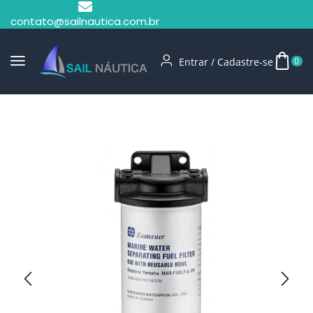
contato@sailnautica.com.br
Entrar / Cadastre-se
0
Início
Filtro De Combustível