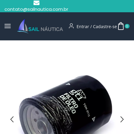
contato@sailnautica.com.br
Entrar / Cadastre-se
0
Início
Filtro De Óleo