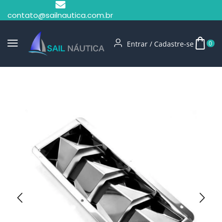
contato@sailnautica.com.br
Entrar / Cadastre-se
0
Início
Grade Ventilação