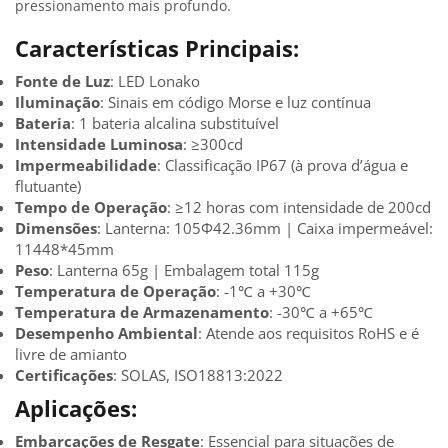
pressionamento mais profundo.
Características Principais:
Fonte de Luz
: LED Lonako
Iluminação
: Sinais em código Morse e luz contínua
Bateria
: 1 bateria alcalina substituível
Intensidade Luminosa
: ≥300cd
Impermeabilidade
: Classificação IP67 (à prova d’água e
flutuante)
Tempo de Operação
: ≥12 horas com intensidade de 200cd
Dimensões
: Lanterna: 105Φ42.36mm | Caixa impermeável:
11448*45mm
Peso
: Lanterna 65g | Embalagem total 115g
Temperatura de Operação
: -1℃ a +30℃
Temperatura de Armazenamento
: -30℃ a +65℃
Desempenho Ambiental
: Atende aos requisitos RoHS e é
livre de amianto
Certificações
: SOLAS, ISO18813:2022
Aplicações:
Embarcações de Resgate
: Essencial para situações de