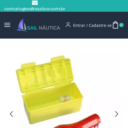
contato@sailnautica.com.br
Entrar / Cadastre-se
0
Início
Lanternas