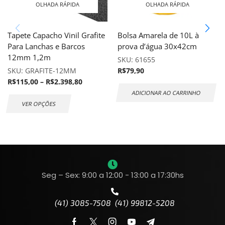
OLHADA RÁPIDA
OLHADA RÁPIDA
Tapete Capacho Vinil Grafite
Bolsa Amarela de 10L à
Para Lanchas e Barcos
prova d’água 30x42cm
12mm 1,2m
SKU:
61655
SKU:
GRAFITE-12MM
R$
79,90
R$
115,00
–
R$
2.398,80
ADICIONAR AO CARRINHO
VER OPÇÕES
Seg – Sex: 9:00 a 12:00 - 13:00 a 17:30hs
(41) 3085-7508 (41) 99812-5208